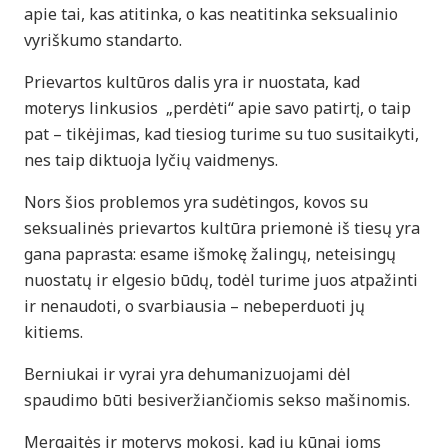
apie tai, kas atitinka, o kas neatitinka seksualinio
vyriškumo standarto.
Prievartos kultūros dalis yra ir nuostata, kad
moterys linkusios „perdėti“ apie savo patirtį, o taip
pat – tikėjimas, kad tiesiog turime su tuo susitaikyti,
nes taip diktuoja lyčių vaidmenys.
Nors šios problemos yra sudėtingos, kovos su
seksualinės prievartos kultūra priemonė iš tiesų yra
gana paprasta: esame išmokę žalingų, neteisingų
nuostatų ir elgesio būdų, todėl turime juos atpažinti
ir nenaudoti, o svarbiausia – nebeperduoti jų
kitiems.
Berniukai ir vyrai yra dehumanizuojami dėl
spaudimo būti besiveržiančiomis sekso mašinomis.
Mergaitės ir moterys mokosi, kad jų kūnai joms