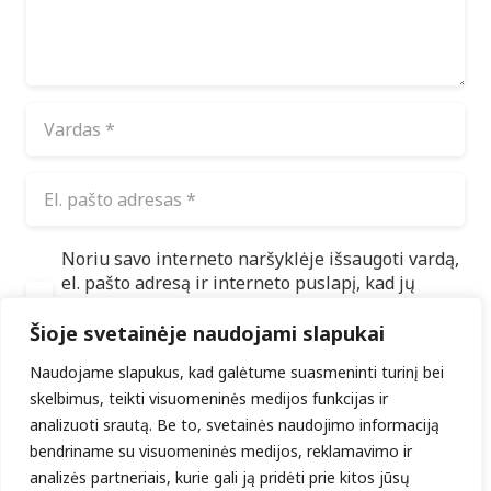
Noriu savo interneto naršyklėje išsaugoti vardą,
el. pašto adresą ir interneto puslapį, kad jų
nebereiktų įvesti iš naujo, kai kitą kartą vėl
norėsiu parašyti komentarą.
Šioje svetainėje naudojami slapukai
Naudojame slapukus, kad galėtume suasmeninti turinį bei
ĮRAŠYTI KOMENTARĄ
skelbimus, teikti visuomeninės medijos funkcijas ir
analizuoti srautą. Be to, svetainės naudojimo informaciją
bendriname su visuomeninės medijos, reklamavimo ir
Naujausi įrašai
analizės partneriais, kurie gali ją pridėti prie kitos jūsų