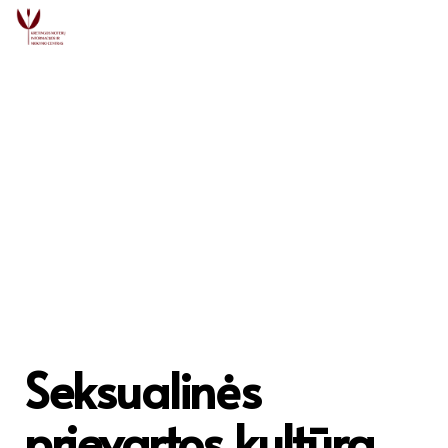
Seksualinės
prievartos kultūra