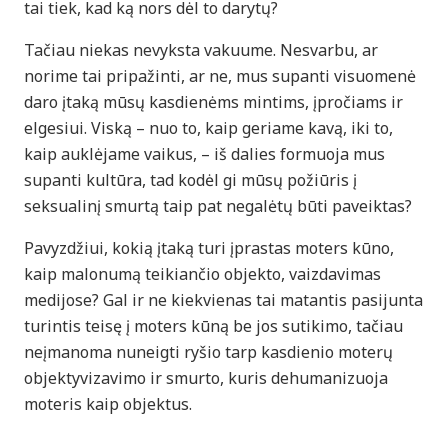
tai tiek, kad ką nors dėl to darytų?
Tačiau niekas nevyksta vakuume. Nesvarbu, ar
norime tai pripažinti, ar ne, mus supanti visuomenė
daro įtaką mūsų kasdienėms mintims, įpročiams ir
elgesiui. Viską – nuo to, kaip geriame kavą, iki to,
kaip auklėjame vaikus, – iš dalies formuoja mus
supanti kultūra, tad kodėl gi mūsų požiūris į
seksualinį smurtą taip pat negalėtų būti paveiktas?
Pavyzdžiui, kokią įtaką turi įprastas moters kūno,
kaip malonumą teikiančio objekto, vaizdavimas
medijose? Gal ir ne kiekvienas tai matantis pasijunta
turintis teisę į moters kūną be jos sutikimo, tačiau
neįmanoma nuneigti ryšio tarp kasdienio moterų
objektyvizavimo ir smurto, kuris dehumanizuoja
moteris kaip objektus.