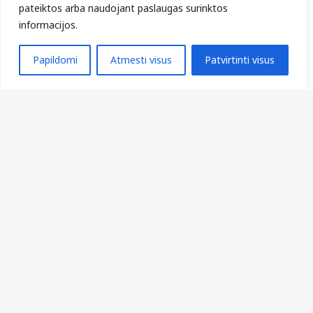
pateiktos arba naudojant paslaugas surinktos
Tyla, baimė ir viltis: Smurto rato viduje
informacijos.
Sveikų santykių algoritmas
Kompleksinės socialinės paslaugos Kretingos miesto
Papildomi
Atmesti visus
Patvirtinti visus
gyventojams: nuo fragmentuotos pagalbos – prie
nuoseklaus sprendimo
Kai „ne“ reiškia „NE!“
Amžius ir lytis: lygybė be išimties…