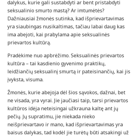
dalykus, kurie gali sustabdyti ar bent pristabdyti
seksualinio smurto mastą? Ar imtumėtės?
Dažniausiai žmonės sutinka, kad išprievartavimas
yra siaubingas nusikaltimas, tačiau labai daug kas
ima abejoti, kai prabylama apie seksualinės
prievartos kultūrą.
Pradėkime nuo apbrėžimo. Seksualinės prievartos
kultūra – tai kasdienio gyvenimo praktikų,
leidžiančių seksualinį smurtą ir pateisinančių, kai jis
įvyksta, visuma.
Žmonės, kurie abejoja dėl šios sąvokos, dažnai, bet
ne visada, yra vyrai. Jie jaučiasi taip, tarsi prievartos
kultūros idėja neteisingai užkrauna kaltę ant jų
pečių. Jų supratimu, jie niekada nieko
neišprievartavo ir mano, kad išprievartavimas yra
baisus dalykas, tad kodėl jie turėtų būti atsakingi už