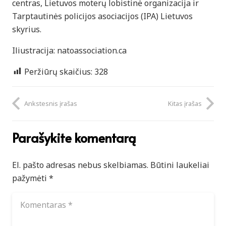
centras, Lietuvos moterų lobistinė organizacija ir
Tarptautinės policijos asociacijos (IPA) Lietuvos
skyrius.
Iliustracija: natoassociation.ca
Peržiūrų skaičius:
328
Ankstesnis įrašas
Kitas įrašas
Parašykite komentarą
El. pašto adresas nebus skelbiamas.
Būtini laukeliai
pažymėti
*