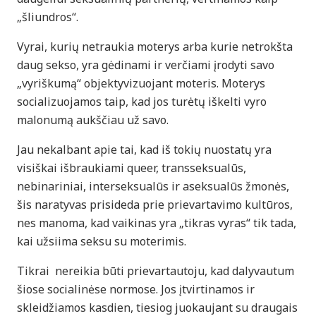
„šliundros“.
Vyrai, kurių netraukia moterys arba kurie netrokšta
daug sekso, yra gėdinami ir verčiami įrodyti savo
„vyriškumą“ objektyvizuojant moteris. Moterys
socializuojamos taip, kad jos turėtų iškelti vyro
malonumą aukščiau už savo.
Jau nekalbant apie tai, kad iš tokių nuostatų yra
visiškai išbraukiami queer, transseksualūs,
nebinariniai, interseksualūs ir aseksualūs žmonės,
šis naratyvas prisideda prie prievartavimo kultūros,
nes manoma, kad vaikinas yra „tikras vyras“ tik tada,
kai užsiima seksu su moterimis.
Tikrai nereikia būti prievartautoju, kad dalyvautum
šiose socialinėse normose. Jos įtvirtinamos ir
skleidžiamos kasdien, tiesiog juokaujant su draugais