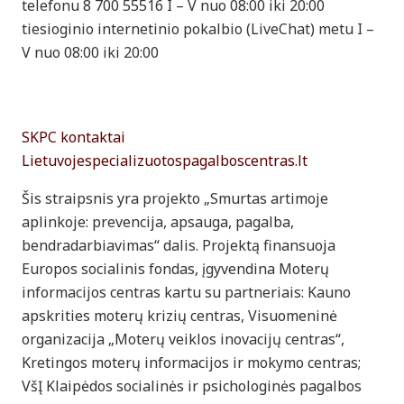
telefonu 8 700 55516 I – V nuo 08:00 iki 20:00
tiesioginio internetinio pokalbio (LiveChat) metu I –
V nuo 08:00 iki 20:00
SKPC kontaktai
Lietuvoje
specializuotospagalboscentras.lt
Šis straipsnis yra projekto „Smurtas artimoje
aplinkoje: prevencija, apsauga, pagalba,
bendradarbiavimas“ dalis. Projektą finansuoja
Europos socialinis fondas, įgyvendina Moterų
informacijos centras kartu su partneriais: Kauno
apskrities moterų krizių centras, Visuomeninė
organizacija „Moterų veiklos inovacijų centras“,
Kretingos moterų informacijos ir mokymo centras;
VšĮ Klaipėdos socialinės ir psichologinės pagalbos