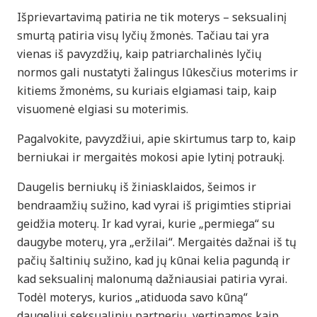
Išprievartavimą patiria ne tik moterys – seksualinį
smurtą patiria visų lyčių žmonės. Tačiau tai yra
vienas iš pavyzdžių, kaip patriarchalinės lyčių
normos gali nustatyti žalingus lūkesčius moterims ir
kitiems žmonėms, su kuriais elgiamasi taip, kaip
visuomenė elgiasi su moterimis.
Pagalvokite, pavyzdžiui, apie skirtumus tarp to, kaip
berniukai ir mergaitės mokosi apie lytinį potraukį.
Daugelis berniukų iš žiniasklaidos, šeimos ir
bendraamžių sužino, kad vyrai iš prigimties stipriai
geidžia moterų. Ir kad vyrai, kurie „permiega“ su
daugybe moterų, yra „eržilai“. Mergaitės dažnai iš tų
pačių šaltinių sužino, kad jų kūnai kelia pagundą ir
kad seksualinį malonumą dažniausiai patiria vyrai.
Todėl moterys, kurios „atiduoda savo kūną“
daugeliui seksualinių partnerių, vertinamos kaip