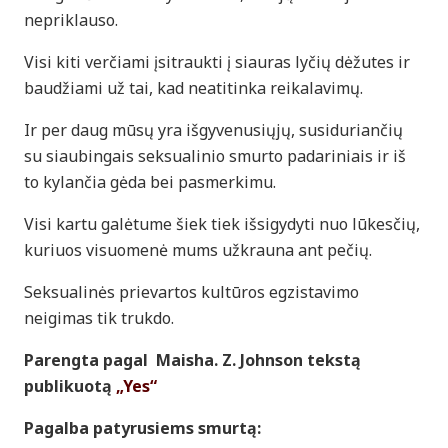
nepriklauso.
Visi kiti verčiami įsitraukti į siauras lyčių dėžutes ir
baudžiami už tai, kad neatitinka reikalavimų.
Ir per daug mūsų yra išgyvenusiųjų, susiduriančių
su siaubingais seksualinio smurto padariniais ir iš
to kylančia gėda bei pasmerkimu.
Visi kartu galėtume šiek tiek išsigydyti nuo lūkesčių,
kuriuos visuomenė mums užkrauna ant pečių.
Seksualinės prievartos kultūros egzistavimo
neigimas tik trukdo.
Parengta pagal Maisha. Z. Johnson tekstą
publikuotą
„Yes“
Pagalba patyrusiems smurtą: