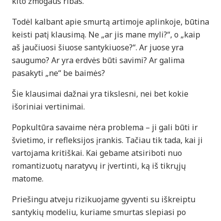
kito žmogaus ribas.
Todėl kalbant apie smurtą artimoje aplinkoje, būtina
keisti patį klausimą. Ne „ar jis mane myli?“, o „kaip
aš jaučiuosi šiuose santykiuose?“. Ar juose yra
saugumo? Ar yra erdvės būti savimi? Ar galima
pasakyti „ne“ be baimės?
Šie klausimai dažnai yra tikslesni, nei bet kokie
išoriniai vertinimai.
Popkultūra savaime nėra problema – ji gali būti ir
švietimo, ir refleksijos įrankis. Tačiau tik tada, kai ji
vartojama kritiškai. Kai gebame atsiriboti nuo
romantizuotų naratyvų ir įvertinti, ką iš tikrųjų
matome.
Priešingu atveju rizikuojame gyventi su iškreiptu
santykių modeliu, kuriame smurtas slepiasi po