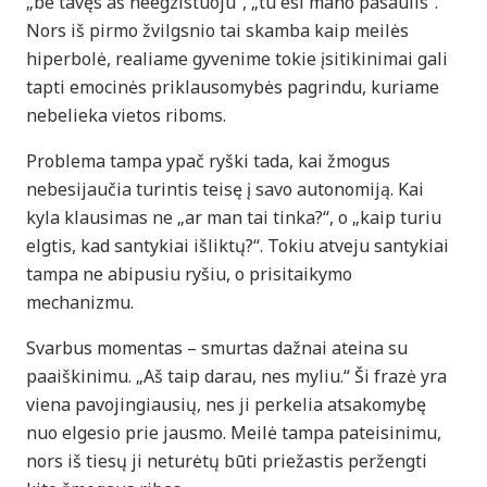
„be tavęs aš neegzistuoju“, „tu esi mano pasaulis“.
Nors iš pirmo žvilgsnio tai skamba kaip meilės
hiperbolė, realiame gyvenime tokie įsitikinimai gali
tapti emocinės priklausomybės pagrindu, kuriame
nebelieka vietos riboms.
Problema tampa ypač ryški tada, kai žmogus
nebesijaučia turintis teisę į savo autonomiją. Kai
kyla klausimas ne „ar man tai tinka?“, o „kaip turiu
elgtis, kad santykiai išliktų?“. Tokiu atveju santykiai
tampa ne abipusiu ryšiu, o prisitaikymo
mechanizmu.
Svarbus momentas – smurtas dažnai ateina su
paaiškinimu. „Aš taip darau, nes myliu.“ Ši frazė yra
viena pavojingiausių, nes ji perkelia atsakomybę
nuo elgesio prie jausmo. Meilė tampa pateisinimu,
nors iš tiesų ji neturėtų būti priežastis peržengti