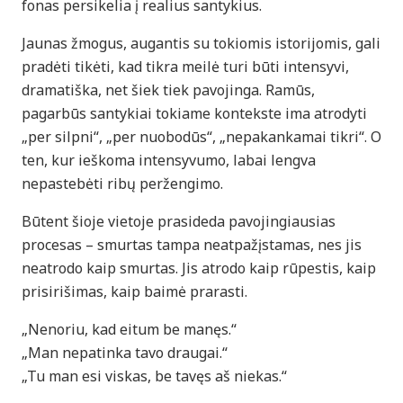
fonas persikelia į realius santykius.
Jaunas žmogus, augantis su tokiomis istorijomis, gali
pradėti tikėti, kad tikra meilė turi būti intensyvi,
dramatiška, net šiek tiek pavojinga. Ramūs,
pagarbūs santykiai tokiame kontekste ima atrodyti
„per silpni“, „per nuobodūs“, „nepakankamai tikri“. O
ten, kur ieškoma intensyvumo, labai lengva
nepastebėti ribų peržengimo.
Būtent šioje vietoje prasideda pavojingiausias
procesas – smurtas tampa neatpažįstamas, nes jis
neatrodo kaip smurtas. Jis atrodo kaip rūpestis, kaip
prisirišimas, kaip baimė prarasti.
„Nenoriu, kad eitum be manęs.“
„Man nepatinka tavo draugai.“
„Tu man esi viskas, be tavęs aš niekas.“