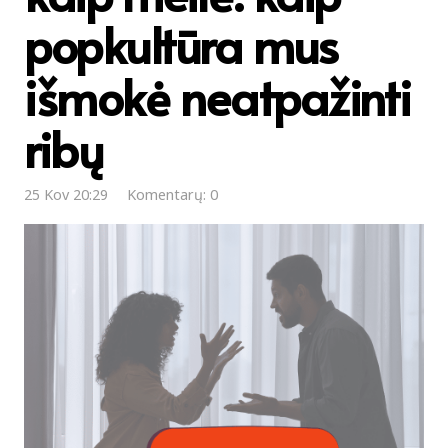
popkultūra mus
išmokė neatpažinti
ribų
25 Kov 20:29
Komentarų: 0