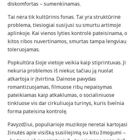
diskomfortas – sumenkinamas.
Tai nėra tik kultūrinis fonas. Tai yra struktūrinė
problema, tiesiogiai susijusi su smurtu artimoje
aplinkoje. Kai vienos lyties kontrolė pateisinama, o
kitos ribos nuvertinamos, smurtas tampa lengviau
toleruojamas.
Popkultūra šioje vietoje veikia kaip stiprintuvas. Ji
nekuria problemos iš niekur, tačiau ją nuolat
atkartoja ir įtvirtina. Dainose pavydas
romantizuojamas, filmuose ribų nepaisymas
pateikiamas kaip atkaklumas, o socialiniuose
tinkluose vis dar cirkuliuoja turinys, kuris švelnia
forma pateisina kontrolę.
Pavyzdžiui, populiarioje muzikoje neretai kartojasi
žinutės apie visišką susiliejimą su kitu žmogumi –