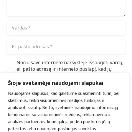
Noriu savo interneto naršyklėje išsaugoti vardą,
el. pašto adresą ir interneto puslapį, kad jų
nebereiktų įvesti iš naujo, kai kitą kartą vėl
norėsiu parašyti komentarą.
Šioje svetainėje naudojami slapukai
Naudojame slapukus, kad galėtume suasmeninti turinį bei
ĮRAŠYTI KOMENTARĄ
skelbimus, teikti visuomeninės medijos funkcijas ir
analizuoti srautą. Be to, svetainės naudojimo informaciją
bendriname su visuomeninės medijos, reklamavimo ir
Naujausi įrašai
analizės partneriais, kurie gali ją pridėti prie kitos jūsų
pateiktos arba naudojant paslaugas surinktos
Tyla, baimė ir viltis: Smurto rato viduje