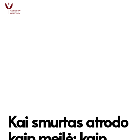
Kai smurtas atrodo
kaip meilė: kaip