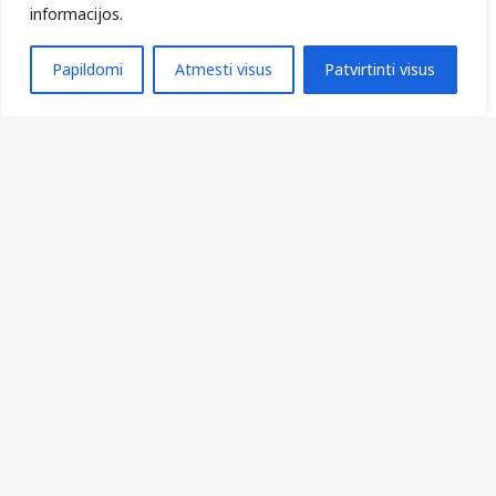
informacijos.
Sveikų santykių algoritmas
Kompleksinės socialinės paslaugos Kretingos miesto
Papildomi
Atmesti visus
Patvirtinti visus
gyventojams: nuo fragmentuotos pagalbos – prie
nuoseklaus sprendimo
Kai „ne“ reiškia „NE!“
Amžius ir lytis: lygybė be išimties…