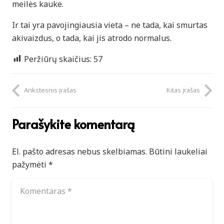
meilės kauke.
Ir tai yra pavojingiausia vieta – ne tada, kai smurtas
akivaizdus, o tada, kai jis atrodo normalus.
Peržiūrų skaičius:
57
Ankstesnis įrašas
Kitas įrašas
Parašykite komentarą
El. pašto adresas nebus skelbiamas.
Būtini laukeliai
pažymėti
*