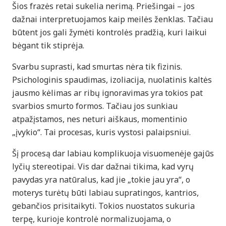
Šios frazės retai sukelia nerimą. Priešingai – jos
dažnai interpretuojamos kaip meilės ženklas. Tačiau
būtent jos gali žymėti kontrolės pradžią, kuri laikui
bėgant tik stiprėja.
Svarbu suprasti, kad smurtas nėra tik fizinis.
Psichologinis spaudimas, izoliacija, nuolatinis kaltės
jausmo kėlimas ar ribų ignoravimas yra tokios pat
svarbios smurto formos. Tačiau jos sunkiau
atpažįstamos, nes neturi aiškaus, momentinio
„įvykio“. Tai procesas, kuris vystosi palaipsniui.
Šį procesą dar labiau komplikuoja visuomenėje gajūs
lyčių stereotipai. Vis dar dažnai tikima, kad vyrų
pavydas yra natūralus, kad jie „tokie jau yra“, o
moterys turėtų būti labiau supratingos, kantrios,
gebančios prisitaikyti. Tokios nuostatos sukuria
terpę, kurioje kontrolė normalizuojama, o