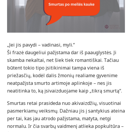
„Jei jis pavydi – vadinasi, myli.“
Ši frazė daugeliui pažįstama dar iš paauglystės. Ji
skamba nekaltai, net šiek tiek romantiškai. Tačiau
būtent tokio tipo įsitikinimai tampa viena iš
priežasčių, kodėl dalis žmonių realiame gyvenime
neatpažįsta smurto artimoje aplinkoje – nes jis
neatitinka to, ką įsivaizduojame kaip „tikrą smurtą“.
Smurtas retai prasideda nuo akivaizdžių, visuotinai
pasmerkiamų veiksmų. Dažniau jis į santykius ateina
per tai, kas jau atrodo pažįstama, matyta, netgi
normalu. Ir čia svarbų vaidmenį atlieka popkultūra –