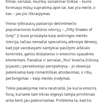
filmai, serialai, muzika, socialiniai tinklai – kurie
formuoja mūsų supratimą apie tai, kas yra meilė, o
kas – jau jos iškraipymas.
Viena ryškiausių pastarojo dešimtmečio
populiariosios kultūros istorijų – „Fifty Shades of
Grey”. Ji buvo pristatyta kaip aistringos meilės
istorija, tačiau nemažai specialistų atkreipė dėmesį,
kad joje vaizduojami santykiai pasižymi aiškiais
kontrolės, galios disbalanso ir emocinio spaudimo
elementais. Panašiai ir serialas „You” kviečia žiūrovą
įsijausti į persekiotojo perspektyvą – jo obsesija
pateikiama kaip romantiškas atsidavimas, o ribų
peržengimas – kaip meilės įrodymas.
Tokie pasakojimai nėra neutralūs. Jie kuria emocinį
foną, kuriame tam tikras elgesys tampa priimtinas
arba bent jau pateisinamas. Problema ta, kad šis