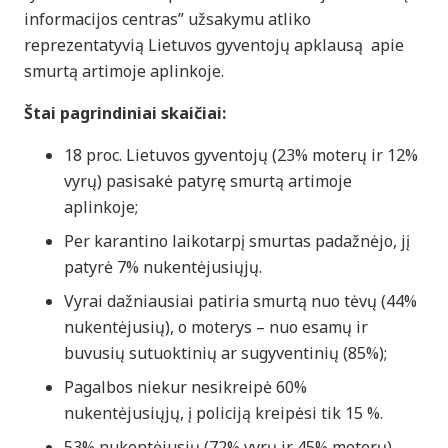
informacijos centras” užsakymu atliko
reprezentatyvią Lietuvos gyventojų apklausą apie
smurtą artimoje aplinkoje.
Štai pagrindiniai skaičiai:
18 proc. Lietuvos gyventojų (23% moterų ir 12%
vyrų) pasisakė patyrę smurtą artimoje
aplinkoje;
Per karantino laikotarpį smurtas padažnėjo, jį
patyrė 7% nukentėjusiųjų.
Vyrai dažniausiai patiria smurtą nuo tėvų (44%
nukentėjusių), o moterys – nuo esamų ir
buvusių sutuoktinių ar sugyventinių (85%);
Pagalbos niekur nesikreipė 60%
nukentėjusiųjų, į policiją kreipėsi tik 15 %.
53% nukentėjusių (72% vyrų ir 45% moterų)