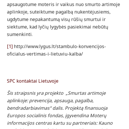
apsaugotume moteris ir vaikus nuo smurto artimoje
aplinkoje, suteiktume pagalbą nukentėjusiems,
ugdytume nepakantumą visų rūšių smurtui ir
siektume, kad lyčių lygybės pasiekimai nebūtų
sumenkinti.
[1]
http://www.lygus.lt/stambulo-konvencijos-
oficialus-vertimas-i-lietuviu-kalba/
SPC kontaktai Lietuvoje
Šis straipsnis yra projekto „Smurtas artimoje
aplinkoje: prevencija, apsauga, pagalba,
bendradarbiavimas“ dalis. Projektą finansuoja
Europos socialinis fondas, įgyvendina Moterų
informacijos centras
kartu su partneriais: Kauno