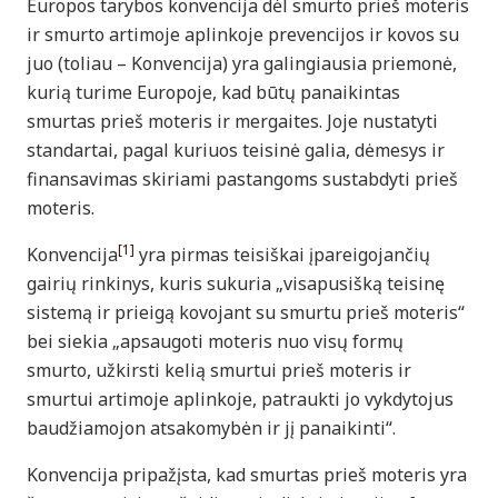
Europos tarybos konvencija dėl smurto prieš moteris
ir smurto artimoje aplinkoje prevencijos ir kovos su
juo (toliau – Konvencija) yra galingiausia priemonė,
kurią turime Europoje, kad būtų panaikintas
smurtas prieš moteris ir mergaites. Joje nustatyti
standartai, pagal kuriuos teisinė galia, dėmesys ir
finansavimas skiriami pastangoms sustabdyti prieš
moteris.
[1]
Konvencija
yra pirmas teisiškai įpareigojančių
gairių rinkinys, kuris sukuria „visapusišką teisinę
sistemą ir prieigą kovojant su smurtu prieš moteris“
bei siekia „apsaugoti moteris nuo visų formų
smurto, užkirsti kelią smurtui prieš moteris ir
smurtui artimoje aplinkoje, patraukti jo vykdytojus
baudžiamojon atsakomybėn ir jį panaikinti“.
Konvencija pripažįsta, kad smurtas prieš moteris yra