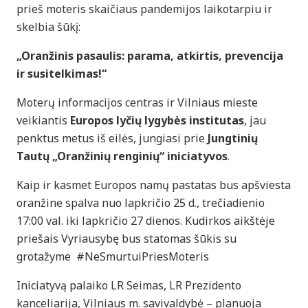
prieš moteris skaičiaus pandemijos laikotarpiu ir
skelbia šūkį:
„Oranžinis pasaulis: parama, atkirtis, prevencija
ir susitelkimas!“
Moterų informacijos centras ir Vilniaus mieste
veikiantis
Europos lyčių lygybės institutas
, jau
penktus metus iš eilės, jungiasi prie
Jungtinių
Tautų „Oranžinių renginių“ iniciatyvos
.
Kaip ir kasmet Europos namų pastatas bus apšviesta
oranžine spalva nuo lapkričio 25 d., trečiadienio
17:00 val. iki lapkričio 27 dienos. Kudirkos aikštėje
priešais Vyriausybę bus statomas šūkis su
grotažyme #NeSmurtuiPriesMoteris
Iniciatyvą palaiko LR Seimas, LR Prezidento
kanceliarija, Vilniaus m. savivaldybė – planuoja