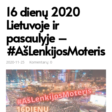
16 dienų 2020
Lietuvoje ir
pasaulyje –
#AšLenkijosMoteris
2020-11-25
Komentarų: 0