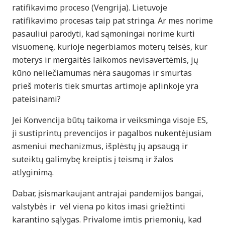
ratifikavimo proceso (Vengrija). Lietuvoje
ratifikavimo procesas taip pat stringa. Ar mes norime
pasauliui parodyti, kad sąmoningai norime kurti
visuomenę, kurioje negerbiamos moterų teisės, kur
moterys ir mergaitės laikomos nevisavertėmis, jų
kūno neliečiamumas nėra saugomas ir smurtas
prieš moteris tiek smurtas artimoje aplinkoje yra
pateisinami?
Jei Konvencija būtų taikoma ir veiksminga visoje ES,
ji sustiprintų prevencijos ir pagalbos nukentėjusiam
asmeniui mechanizmus, išplėstų jų apsaugą ir
suteiktų galimybę kreiptis į teismą ir žalos
atlyginimą.
Dabar, įsismarkaujant antrajai pandemijos bangai,
valstybės ir vėl viena po kitos imasi griežtinti
karantino sąlygas. Privalome imtis priemonių, kad