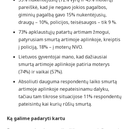
pareiškė, kad jie negavo jokios pagalbos,
giminių pagalbą gavo 15% nukentėjusių,
draugų – 10%, policijos, teisėsaugos – tik 9 %.
73% apklaustųjų patartų artimam žmogui,
patyrusiam smurtą artimoje aplinkoje, kreiptis
į policiją, 18% – į moterų NVO.
Lietuvos gyventojai mano, kad dažiausiai
smurtą artimoje aplinkoje patiria moterys
(74%) ir vaikai (57%).
Absoliuti dauguma respondentų laiko smurtą
artimoje aplinkoje nepateisinamu dalyku,
tačiau tam tikrose situacijose 11% respondentų
pateisintų kai kurių rūšių smurtą.
Ką galime padaryti kartu