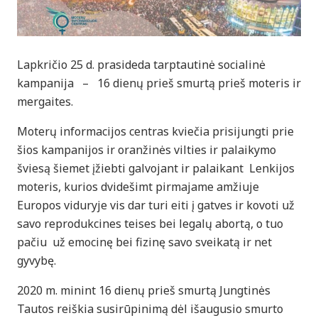
Lapkričio 25 d. prasideda tarptautinė socialinė
kampanija – 16 dienų prieš smurtą prieš moteris ir
mergaites.
Moterų informacijos centras kviečia prisijungti prie
šios kampanijos ir oranžinės vilties ir palaikymo
šviesą šiemet įžiebti galvojant ir palaikant Lenkijos
moteris, kurios dvidešimt pirmajame amžiuje
Europos viduryje vis dar turi eiti į gatves ir kovoti už
savo reprodukcines teises bei legalų abortą, o tuo
pačiu už emocinę bei fizinę savo sveikatą ir net
gyvybę.
2020 m. minint 16 dienų prieš smurtą Jungtinės
Tautos reiškia susirūpinimą dėl išaugusio smurto