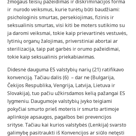
žmogaus teisių pažeidimas ir diskriminacijos forma
ir nurodo veiksmus, kurie turėtų būti baudžiami:
psichologinis smurtas, persekiojimas, fizinis ir
seksualinis smurtas, visi kiti be moters sutikimo su
ja daromi veiksmai, tokie kaip prievartinės vestuvės,
lytinių organų žalojimas, priverstiniai abortai ar
sterilizacija, taip pat garbės ir orumo pažeidimai,
tokie kaip seksualinis priekabiavimas.
Didesnė dauguma ES valstybių narių (21) ratifikavo
konvenciją. Tačiau dalis (6) – dar ne (Bulgarija,
Čekijos Respublika, Vengrija, Latvija, Lietuva ir
Slovakija), tuo pačiu užkirsdamos kelią pažangai ES
lygmeniu. Daugumoje valstybių įvyko teigiami
pokyčiai smurto prieš moteris ir smurto artimoje
aplinkoje apsaugos, pagalbos bei prevencijos
srityse. Tačiau kai kurios valstybės (Lenkija) svarsto
galimybę pasitraukti iš Konvencijos ar siūlo netęsti