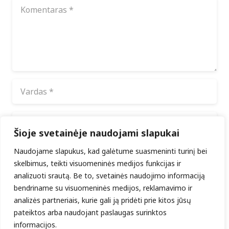
Šioje svetainėje naudojami slapukai
Naudojame slapukus, kad galėtume suasmeninti turinį bei
Noriu savo interneto naršyklėje išsaugoti vardą,
el. pašto adresą ir interneto puslapį, kad jų
skelbimus, teikti visuomeninės medijos funkcijas ir
nebereiktų įvesti iš naujo, kai kitą kartą vėl
analizuoti srautą. Be to, svetainės naudojimo informaciją
norėsiu parašyti komentarą.
bendriname su visuomeninės medijos, reklamavimo ir
analizės partneriais, kurie gali ją pridėti prie kitos jūsų
pateiktos arba naudojant paslaugas surinktos
ĮRAŠYTI KOMENTARĄ
informacijos.