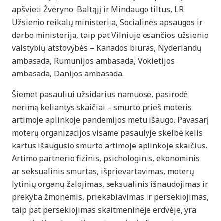
apšvieti Žvėryno, Baltąjį ir Mindaugo tiltus, LR
Užsienio reikalų ministerija, Socialinės apsaugos ir
darbo ministerija, taip pat Vilniuje esančios užsienio
valstybių atstovybės – Kanados biuras, Nyderlandų
ambasada, Rumunijos ambasada, Vokietijos
ambasada, Danijos ambasada.
Šiemet pasauliui užsidarius namuose, pasirodė
nerimą keliantys skaičiai – smurto prieš moteris
artimoje aplinkoje pandemijos metu išaugo. Pavasarį
moterų organizacijos visame pasaulyje skelbė kelis
kartus išaugusio smurto artimoje aplinkoje skaičius.
Artimo partnerio fizinis, psichologinis, ekonominis
ar seksualinis smurtas, išprievartavimas, moterų
lytinių organų žalojimas, seksualinis išnaudojimas ir
prekyba žmonėmis, priekabiavimas ir persekiojimas,
taip pat persekiojimas skaitmeninėje erdvėje, yra