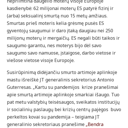
nepriimtina daugelio moterų visoje Europoje
kasdienybė: 62 milijonai moterų ES patyrė fizinį ir
(arba) seksualinį smurtą nuo 15 metų amžiaus.
Smurtas prieš moteris kelia grėsmę pusės ES
gyventojų saugumui ir daro įtaką daugiau nei 250
milijonų moterų ir mergaičių. ES negali būti taikos ir
saugumo garantu, nes moterys bijo dėl savo
saugumo savo namuose, įstaigose, darbo vietose ir
viešose vietose visoje Europoje.
Susirūpinimą didėjančiu smurto artimoje aplinkoje
mastu išreiškė JT generalinis sekretorius Antonio
Guterresas. „Kartu su pandemijos krize pranešimai
apie smurtą artimoje aplinkoje smarkiai išaugo. Tuo
pat metu valstybių teisėsaugos, sveikatos institucijų
ir socialinių paslaugų bei krizių centrų pajėgos buvo
perkeltos kovai su pandemija – teigiama JT
generalinio sekretoriaus pranešime
„Bendra