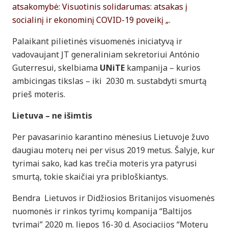
atsakomybė: Visuotinis solidarumas: atsakas į
socialinį ir ekonominį COVID-19 poveikį „.
Palaikant pilietinės visuomenės iniciatyvą ir
vadovaujant JT generaliniam sekretoriui António
Guterresui, skelbiama
UNiTE
kampanija – kurios
ambicingas tikslas – iki 2030 m. sustabdyti smurtą
prieš moteris.
Lietuva – ne išimtis
Per pavasarinio karantino mėnesius Lietuvoje žuvo
daugiau moterų nei per visus 2019 metus. Šalyje, kur
tyrimai sako, kad kas trečia moteris yra patyrusi
smurtą, tokie skaičiai yra pribloškiantys.
Bendra Lietuvos ir Didžiosios Britanijos visuomenės
nuomonės ir rinkos tyrimų kompanija “Baltijos
tyrimai” 2020 m. liepos 16-30 d. Asociacijos “Moterų