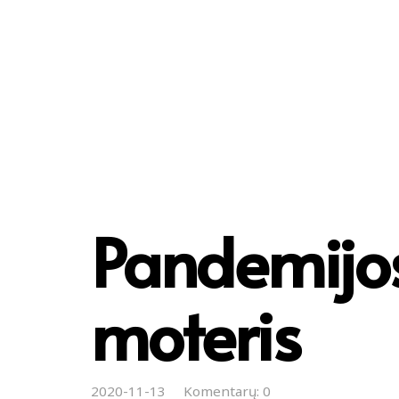
Pandemijos
moteris
2020-11-13
Komentarų: 0