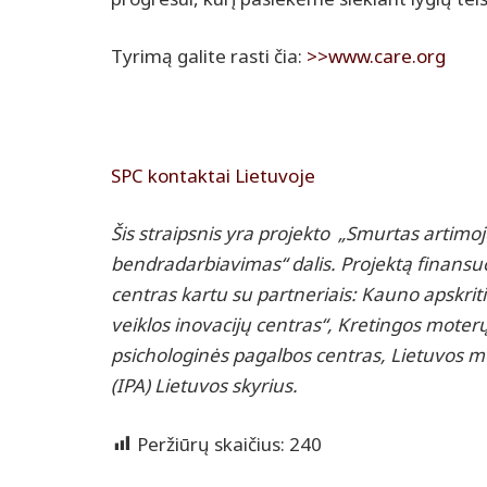
Tyrimą galite rasti čia:
>>www.care.org
SPC kontaktai Lietuvoje
Šis straipsnis yra projekto „Smurtas artimo
bendradarbiavimas“ dalis. Projektą finansu
centras
kartu su partneriais: Kauno apskri
veiklos inovacijų centras“, Kretingos moterų
psichologinės pagalbos centras, Lietuvos mot
(IPA) Lietuvos skyrius.
Peržiūrų skaičius:
240