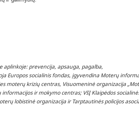
je aplinkoje: prevencija, apsauga, pagalba,
oja Europos socialinis fondas, įgyvendina Moterų informa
ties moterų krizių centras, Visuomeninė organizacija „Mo
 informacijos ir mokymo centras; VšĮ Klaipėdos socialinės
erų lobistinė organizacija ir Tarptautinės policijos asoci