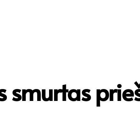
PAGRINDINIS
PROJEKTAI
VEIKLOS KRYPTYS
TEIKIAM
 smurtas prie