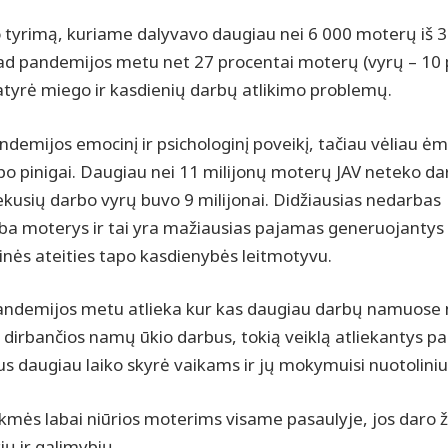
o tyrimą, kuriame dalyvavo daugiau nei 6 000 moterų iš 
kad pandemijos metu net 27 procentai moterų (vyrų – 10 
atyrė miego ir kasdienių darbų atlikimo problemų.
andemijos emocinį ir psichologinį poveikį, tačiau vėliau ėmė
tapo pinigai. Daugiau nei 11 milijonų moterų JAV neteko d
kusių darbo vyrų buvo 9 milijonai. Didžiausias nedarbas
irba moterys ir tai yra mažiausias pajamas generuojantys
inės ateities tapo kasdienybės leitmotyvu.
andemijos metu atlieka kur kas daugiau darbų namuose 
 dirbančios namų ūkio darbus, tokią veiklą atliekantys p
s daugiau laiko skyrė vaikams ir jų mokymuisi nuotoliniu
ės labai niūrios moterims visame pasaulyje, jos daro ž
ių ir galimybių.