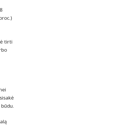
38
proc.)
 tirti
arbo
nei
asisakė
 būdu.
alą