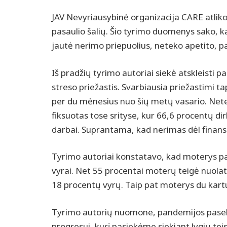
JAV Nevyriausybinė organizacija CARE atlik
pasaulio šalių. Šio tyrimo duomenys sako, 
jautė nerimo priepuolius, neteko apetito, p
Iš pradžių tyrimo autoriai siekė atskleisti p
streso priežastis. Svarbiausia priežastimi 
per du mėnesius nuo šių metų vasario. Nete
fiksuotas tose srityse, kur 66,6 procentų d
darbai. Suprantama, kad nerimas dėl finans
Tyrimo autoriai konstatavo, kad moterys p
vyrai. Net 55 procentai moterų teigė nuolat
18 procentų vyrų. Taip pat moterys du kartu
Tyrimo autorių nuomone, pandemijos pasekm
progresui, kurį pasiekėme siekiant lygių teis