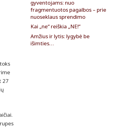
gyventojams: nuo
fragmentuotos pagalbos – prie
nuoseklaus sprendimo
Kai „ne“ reiškia „NE!“
Amžius ir lytis: lygybė be
išimties…
 toks
urime
t 27
ių
ičiai.
grupes