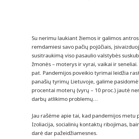
Su nerimu laukiant žiemos ir galimos antros
remdamiesi savo pačių pojūčiais, įsivaizdu
susitraukimą viso pasaulio valstybės suskubo
žmonės – moterys ir vyrai, vaikai ir seneli
pat. Pandemijos poveikio tyrimai leidžia ra
panašių tyrimų Lietuvoje, galime pasidomėt
procentai moterų (vyrų – 10 proc.) jautė ne
darbų atlikimo problemų…
Jau rašėme apie tai, kad pandemijos metu pa
Izoliacija, socialinių kontaktų ribojimas,
darė dar pažeidžiamesnes.