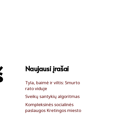
Lengvai
Informacija
A PAGALBA
APIE MUS
KONTAKTAI
suprantamas
gestų
tekstas
kalba
š
Naujausi įrašai
Tyla, baimė ir viltis: Smurto
rato viduje
Sveikų santykių algoritmas
Kompleksinės socialinės
paslaugos Kretingos miesto