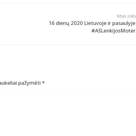
Kitas įraš
16 dienų 2020 Lietuvoje ir pasaulyje
#AšLenkijosMoter
laukeliai pažymėti
*