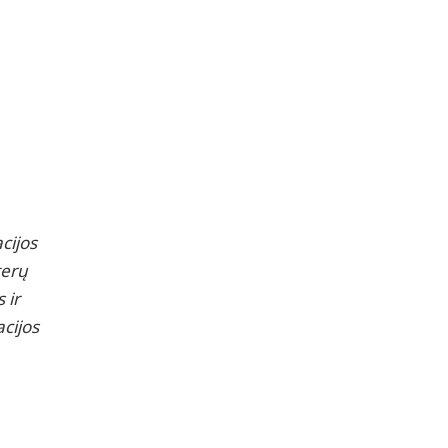
cijos
terų
 ir
acijos