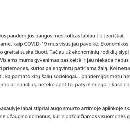
ios pandemijos bangos mes kol kas labiau tik teoriškai,
ojame, kaip COVID-19 mus visus jau paveikė. Ekonomikos
 greitai suskaičiuoti. Tačiau už ekonominių rodiklių slypi
ai. Visiems mums gyvenimas pasikeitė ir jau niekada nebus
sti priemones, kurios palengvintų patiriamą žalą. Kol net
i, ką pamato kitų šalių sociologai.…pandemijos metu ne
rimo priepuolius, neteko apetito, patyrė miego ir kasdien
saulyje labai stipriai augo smurto artimoje aplinkoje ska
 baimė užaugino demonus, kurie pažeidžiamas visuomenės 