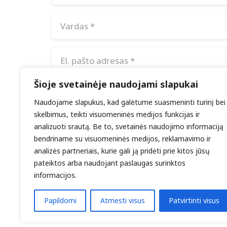
Šioje svetainėje naudojami slapukai
Noriu savo interneto naršyklėje išsaugot
nebereiktų įvesti iš naujo, kai kitą kar
Naudojame slapukus, kad galėtume suasmeninti turinį bei
skelbimus, teikti visuomeninės medijos funkcijas ir
analizuoti srautą. Be to, svetainės naudojimo informaciją
ĮRAŠYTI KOMENTARĄ
bendriname su visuomeninės medijos, reklamavimo ir
analizės partneriais, kurie gali ją pridėti prie kitos jūsų
pateiktos arba naudojant paslaugas surinktos
informacijos.
Papildomi
Atmesti visus
Patvirtinti visus