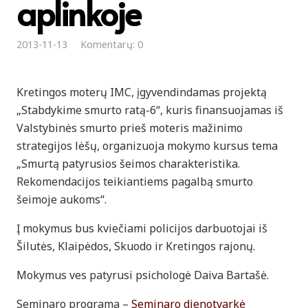
aplinkoje
2013-11-13
Komentarų: 0
Kretingos moterų IMC, įgyvendindamas projektą
„Stabdykime smurto ratą-6“, kuris finansuojamas iš
Valstybinės smurto prieš moteris mažinimo
strategijos lėšų, organizuoja mokymo kursus tema
„Smurtą patyrusios šeimos charakteristika.
Rekomendacijos teikiantiems pagalbą smurto
šeimoje aukoms“.
Į mokymus bus kviečiami policijos darbuotojai iš
Šilutės, Klaipėdos, Skuodo ir Kretingos rajonų.
Mokymus ves patyrusi psichologė Daiva Bartašė.
Seminaro programa –
Seminaro dienotvarkė