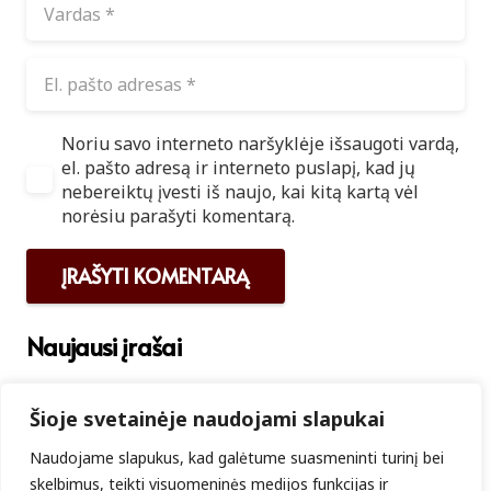
Noriu savo interneto naršyklėje išsaugoti vardą,
el. pašto adresą ir interneto puslapį, kad jų
nebereiktų įvesti iš naujo, kai kitą kartą vėl
norėsiu parašyti komentarą.
ĮRAŠYTI KOMENTARĄ
Naujausi įrašai
Tyla, baimė ir viltis: Smurto rato viduje
Šioje svetainėje naudojami slapukai
Sveikų santykių algoritmas
Naudojame slapukus, kad galėtume suasmeninti turinį bei
Kompleksinės socialinės paslaugos Kretingos miesto
skelbimus, teikti visuomeninės medijos funkcijas ir
gyventojams: nuo fragmentuotos pagalbos – prie