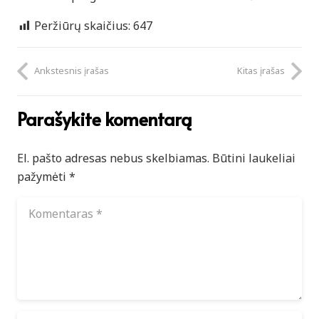
Peržiūrų skaičius:
647
Ankstesnis įrašas
Kitas įrašas
Parašykite komentarą
El. pašto adresas nebus skelbiamas.
Būtini laukeliai
pažymėti
*