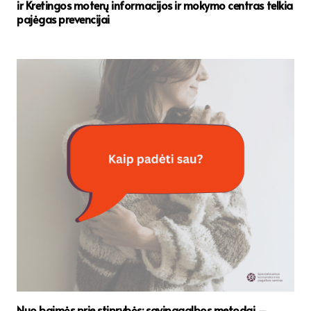
ir Kretingos moterų informacijos ir mokymo centras telkia
pajėgas prevencijai
Nuo baimės prie stiprybės: savipagalbos metodai –