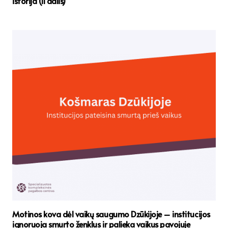
istorija (II dalis)
Motinos kova dėl vaikų saugumo Dzūkijoje – institucijos
ignoruoja smurto ženklus ir palieka vaikus pavojuje