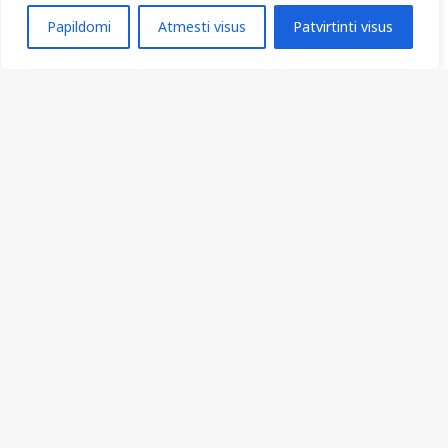
Papildomi
Atmesti visus
Patvirtinti visus
1
2
3
4
5
…
14
© 2021 Kretingos moterų informacijos ir mokymo