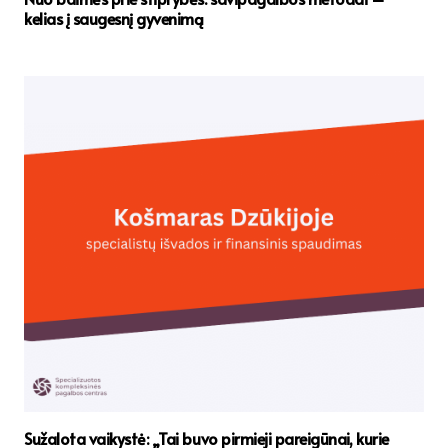
kelias į saugesnį gyvenimą
Sužalota vaikystė: „Tai buvo pirmieji pareigūnai, kurie